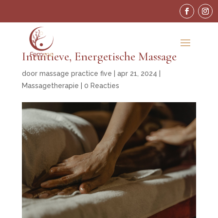
Intuïtieve, Energetische Massage
door
massage practice five
|
apr 21, 2024
|
Massagetherapie
|
0 Reacties