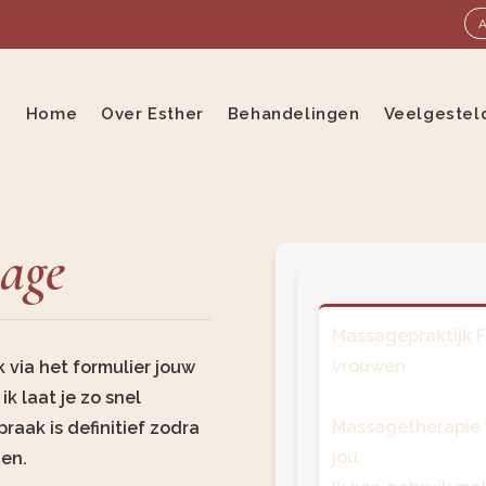
Home
Over Esther
Behandelingen
Veelgestel
age
Massagepraktijk F
vrouwen.
 via het formulier jouw
k laat je zo snel
Massagetherapie 
praak is definitief zodra
jou.
gen.