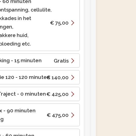
- 60 minuten
ontspanning, cellulite,
kkades in het
€ 75,00
ingen,
akkere huid,
bloeding etc.
king
- 15 minuten
Gratis
ie 120
- 120 minuten
€ 140,00
Traject
- 0 minuten
€ 425,00
x
- 90 minuten
€ 475,00
ig
x
- 60 minuten