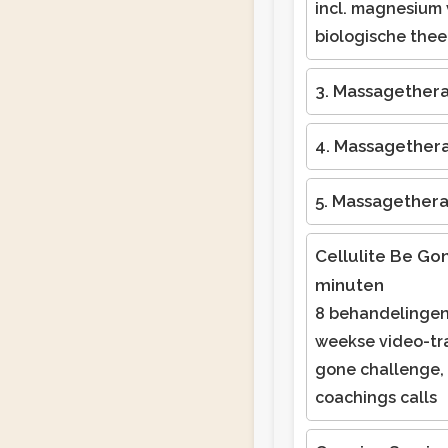
incl. magnesium
biologische thee
3. Massagether
4. Massagether
5. Massagether
Cellulite Be Go
minuten
8 behandelingen 
weekse video-tra
gone challenge,
coachings calls