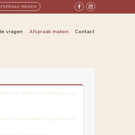
AFSPRAAK MAKEN
de vragen
Afspraak maken
Contact
emme is alleen beschikbaar voor
wordt persoonlijk afgestemd op