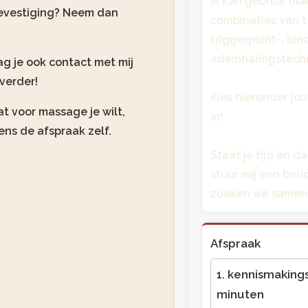
Ik kan gebruik ma
evestiging? Neem dan
combinaties van t
triggerpoint-, bi
ademhalingstechn
g je ook contact met mij
verder!
Kies hieronder jou
t voor massage je wilt,
in!
ns de afspraak zelf.
Staat je tijd en d
stuur mij een ber
zoeken we samen 
Afspraak
1. kennismakin
minuten