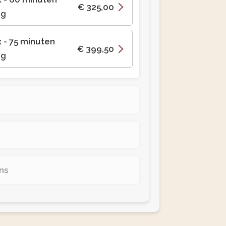
€ 325,00
ig
x
- 75 minuten
€ 399,50
ig
ns