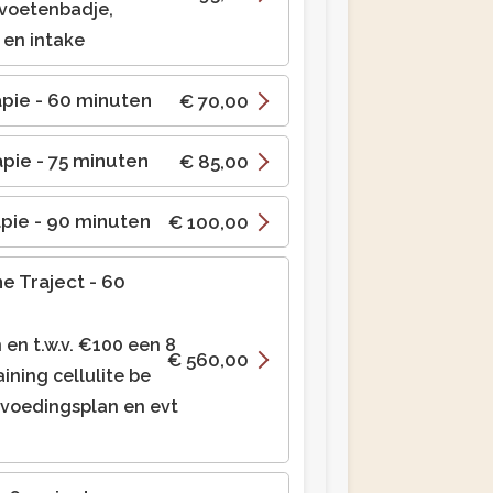
 voetenbadje,
 en intake
apie
- 60 minuten
€ 70,00
apie
- 75 minuten
€ 85,00
apie
- 90 minuten
€ 100,00
ne Traject
- 60
en t.w.v. €100 een 8
€ 560,00
ining cellulite be
 voedingsplan en evt