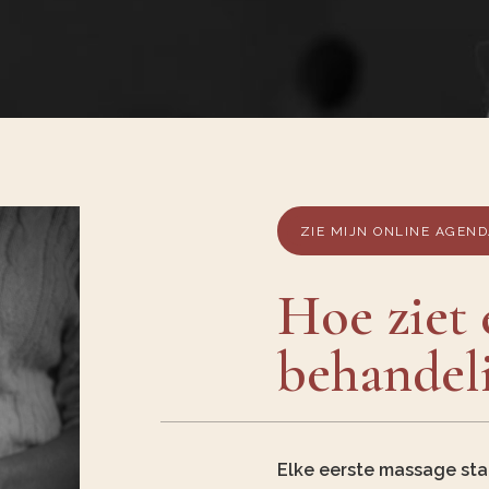
ZIE MIJN ONLINE AGEN
Hoe ziet 
behandeli
Elke eerste massage star