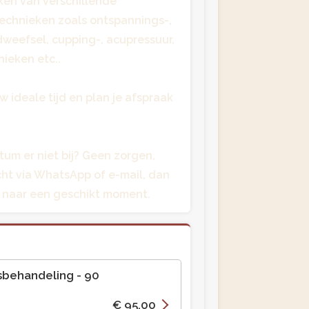
ken van verschillende
echnieken zoals ontspannings-,
ndweefsel, cupping-, acupressuur,
ieken etc..
w ideale tijd en plan je afspraak
atum er niet bij? Geen zorgen,
icht via WhatsApp of e-mail, dan
naar een geschikt moment.
gsbehandeling
- 90
€ 95,00