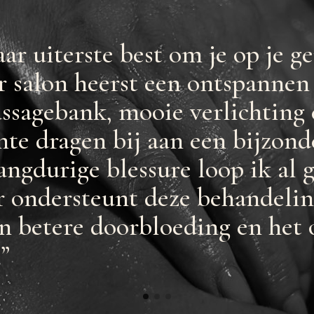
aar uiterste best om je op je g
r salon heerst een ontspannen 
sagebank, mooie verlichting e
mte dragen bij aan een bijzond
ngdurige blessure loop ik al g
er ondersteunt deze behandelin
en betere doorbloeding en het
”