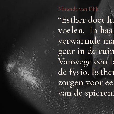
Miranda van Dijk
ische
“Esther doet h
voelen. In haa
verwarmde mas
n het einde
geur in de rui
in waren een
Vanwege een la
de fysio. Esth
zorgen voor e
van de spieren.