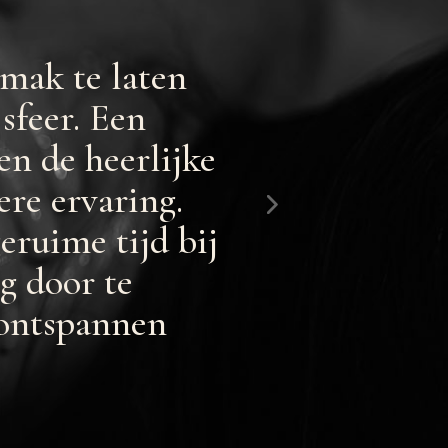
Fam van Lente
emak te laten
“Al een tij
sfeer. Een
alleen om ‘
n de heerlijke
bewust meer
ere ervaring.
daarvoor éc
eruime tijd bij
aandacht en
g door te
een groot c
 ontspannen
lieve Esther