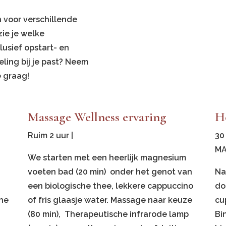
 voor verschillende
ie je welke
clusief opstart- en
eling bij je past? Neem
e graag!
Massage Wellness ervaring
Ho
Ruim 2 uur |
30
M
We starten met een heerlijk magnesium
voeten bad (20 min) onder het genot van
Na
een biologische thee, lekkere cappuccino
do
che
of fris glaasje water. Massage naar keuze
cu
(80 min), Therapeutische infrarode lamp
Bi