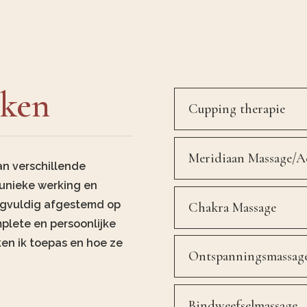
eken
Cupping therapie
Meridiaan Massage/A
an verschillende
unieke werking en
rgvuldig afgestemd op
Chakra Massage
plete en persoonlijke
ken ik toepas en hoe ze
Ontspanningsmassag
Bindweefselmassage