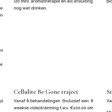
(20 min), aromatherapie en als afsluiting
bi
ie
nog wat drinken.
en
en
ge
Cellulite Be Gone traject
St
50
Vanaf 8 behandelingen (Inclusief een 8
Va
weekse videotrainning t.w.v. €100,00 om
1e