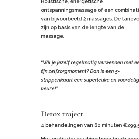
Holistische, energetische
ontspanningsmassage of een combinat
van bijvoorbeeld 2 massages. De tariev
zijn op basis van de lengte van de
massage.
“
Wil je jezelf regelmatig verwennen met e
fijn zelfzorgmoment? Dan is een 5-
strippenkaart een superleuke en voordeli
keuze!”
Detox traject
4 behandelingen van 60 minuten €299,
Met gratis dry brushing body brush voor