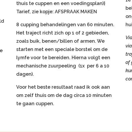
thuis te cuppen en een voedingsplan)}
be
Tarief, zie kopje: AFSPRAAK MAKEN
on
eld
8 cupping behandelingen van 60 minuten.
hu
Het traject richt zich op 1 of 2 gebieden,
Vi
zoals buik, benen/billen of armen. We
via
starten met een speciale borstel om de
ze
tr
lymfe voor te bereiden. Hierna volgt een
of 
mechanische zuurpeeling (1x per 6 a 10
kun
dagen).
co
Voor het beste resultaat raad ik ook aan
om zelf thuis om de dag circa 10 minuten
te gaan cuppen.