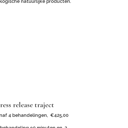
ologische natuurlijke producten.
ress release traject
naf 4 behandelingen, €425,00
 behandeling 90 minuten en 3