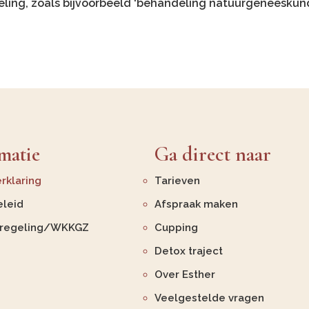
eling, zoals bijvoorbeeld ‘behandeling natuurgeneeskunde
matie
Ga direct naar
rklaring
Tarieven
leid
Afspraak maken
nregeling/WKKGZ
Cupping
Detox traject
Over Esther
Veelgestelde vragen