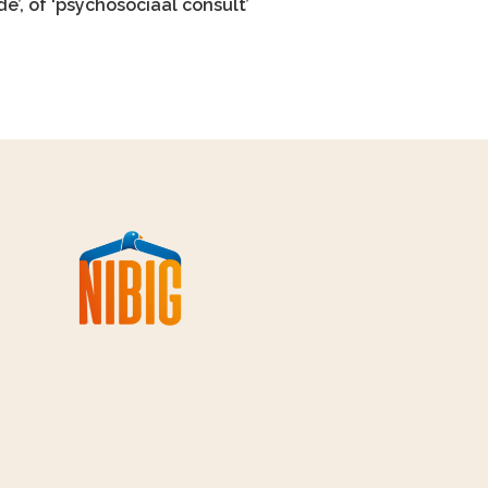
’, of ‘psychosociaal consult’