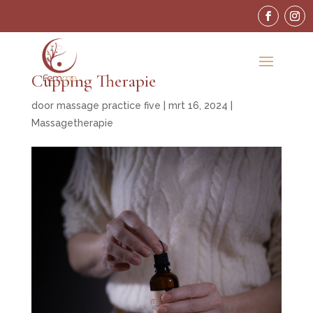
Cupping Therapie
door
massage practice five
|
mrt 16, 2024
|
Massagetherapie